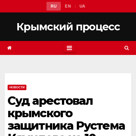
Перейти
RU
EN
UA
к
содержимому
Крымский процесс
НОВОСТИ
Суд арестовал
крымского
защитника Рустема