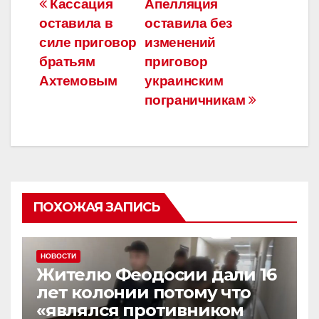
Навигация
Кассация
Апелляция
b
a
в
оставила в
оставила без
по
o
m
и
силе приговор
изменений
o
ть
записям
братьям
приговор
Ахтемовым
украинским
k
пограничникам
ПОХОЖАЯ ЗАПИСЬ
НОВОСТИ
Жителю Феодосии дали 16
лет колонии потому что
«являлся противником