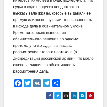
интересы Кямилева в суде, подчеркнула, что
судья в ходе процесса неоднократно
высказывала фразы, которые выдавали ее
прямую или косвенную заинтересованность
в исходе дела в обвинительном уклоне.
Кроме того, после вынесения
обвинительного решения по одному
протоколу та же судья взялась за
рассмотрение второго протокола (о
дискредитации российской армии), что могло
оказать влияние на объективность
рассмотрения дела.
F
T
V
T
О
a
wi
K
el
тп
c
tt
e
р
e
er
gr
а