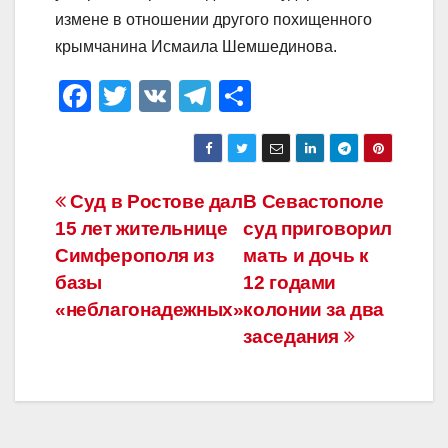
измене в отношении другого похищенного
крымчанина Исмаила Шемшединова.
F
T
V
T
О
a
wi
K
el
тп
c
tt
e
р
e
er
gr
а
Навигация
Суд в Ростове дал
В Севастополе
b
a
в
15 лет жительнице
суд приговорил
по
o
m
и
Симферополя из
мать и дочь к
o
ть
записям
базы
12 годами
«неблагонадежных»
колонии за два
k
заседания