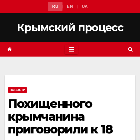
Перейти
RU
EN
UA
к
содержимому
Крымский процесс
НОВОСТИ
Похищенного
крымчанина
приговорили к 18