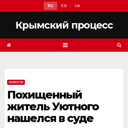
Перейти
RU
EN
UA
к
содержимому
Крымский процесс
НОВОСТИ
Похищенный
житель Уютного
нашелся в суде