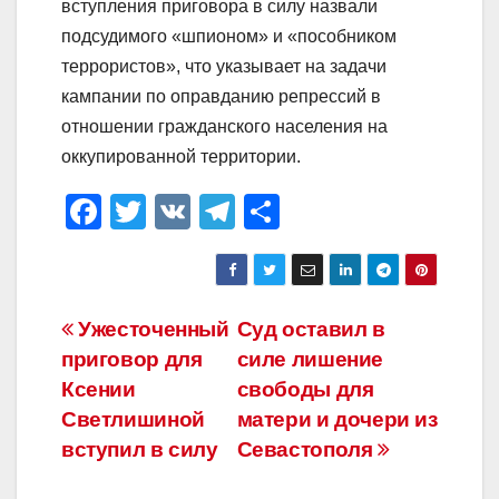
вступления приговора в силу назвали
подсудимого «шпионом» и «пособником
террористов», что указывает на задачи
кампании по оправданию репрессий в
отношении гражданского населения на
оккупированной территории.
F
T
V
T
О
a
wi
K
el
тп
c
tt
e
р
e
er
gr
а
Навигация
Ужесточенный
Суд оставил в
b
a
в
приговор для
силе лишение
по
o
m
и
Ксении
свободы для
o
ть
записям
Светлишиной
матери и дочери из
вступил в силу
Севастополя
k