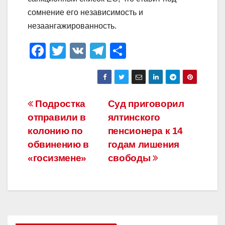
сомнение его независимость и
незаангажированность.
F
T
V
T
О
a
wi
K
el
тп
c
tt
e
р
e
er
gr
а
Навигация
Подростка
Суд приговорил
b
a
в
отправили в
ялтинского
по
o
m
и
колонию по
пенсионера к 14
o
ть
записям
обвинению в
годам лишения
«госизмене»
свободы
k