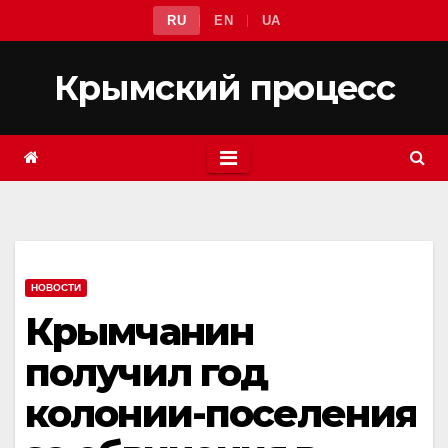
Перейти
RU
EN
UA
к
содержимому
Крымский процесс
НОВОСТИ
Крымчанин
получил год
колонии-поселения