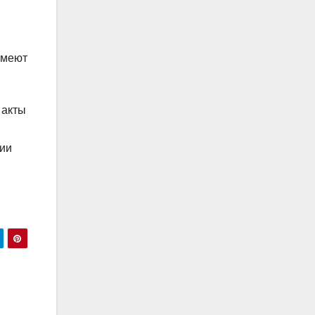
имеют
 акты
ции