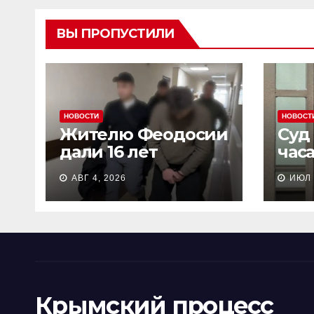
ВЫ ПРОПУСТИЛИ
НОВОСТИ
НОВОСТ
Жителю Феодосии
Суд
дали 16 лет
час
колонии потому
пен
АВГ 4, 2026
ИЮЛ 
что «являлся
Сев
противником СВО»
кол
Крымский процесс