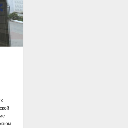
ях
ской
оме
ужном