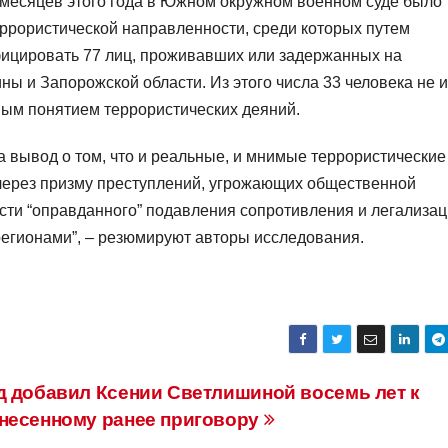
ь месяцев этого года в Южном окружном военном суде было
ррористической направленности, среди которых путем
ицировать 77 лиц, проживавших или задержанных на
ы и Запорожской области. Из этого числа 33 человека не 
ым понятием террористических деяний.
 вывод о том, что и реальные, и мнимые террористические
через призму преступлений, угрожающих общественной
сти “оправданного” подавления сопротивления и легализа
егионами”, – резюмируют авторы исследования.
д добавил Ксении Светлишиной восемь лет к
несенному ранее приговору