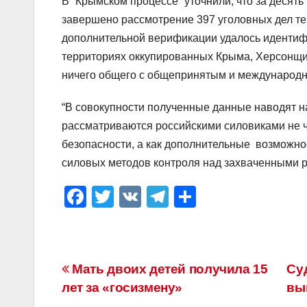
В “Крымском процессе” уточнили, что за десят
завершено рассмотрение 397 уголовных дел те
дополнительной верификации удалось идентиф
территориях оккупированных Крыма, Херсонщин
ничего общего с общепринятым и международн
“В совокупности полученные данные наводят на
рассматриваются российскими силовиками не 
безопасности, а как дополнительные возможно
силовых методов контроля над захваченными р
F
T
V
T
О
a
wi
K
el
тп
c
tt
e
р
e
er
gr
а
Навигация
Мать двоих детей получила 15
Су
b
a
в
лет за «госизмену»
вы
по
o
m
и