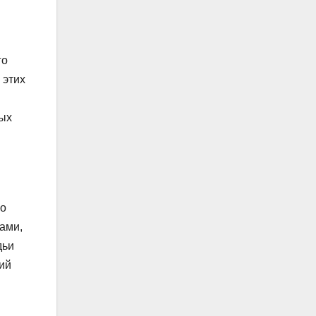
го
 этих
рых
го
ами,
дьи
ий