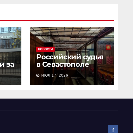
НОВОСТИ
Российский судья
и за
в Севастополе
сь
рассмотрел дело о
ИЮЛ 17, 2026
и
пособничестве
госизмене за 2
минуты