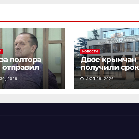
И
НОВОСТИ
 за полтора
Двое крымчан
а отправил
получили срок
сионера из
то, что являли
30, 2026
ИЮЛ 29, 2026
астополя в
«противникам
онию на 18 лет
СВО»