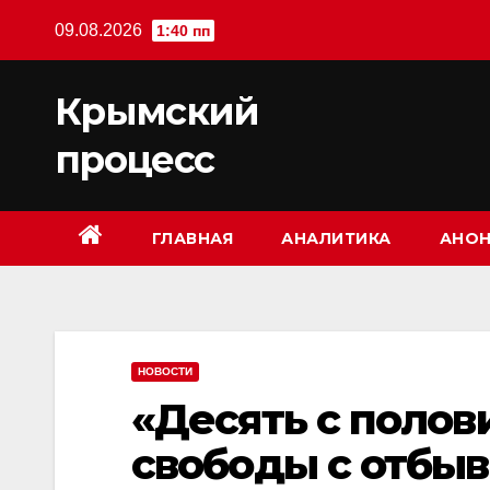
Перейти
09.08.2026
1:40 пп
к
содержимому
Крымский
процесс
ГЛАВНАЯ
АНАЛИТИКА
АНОН
НОВОСТИ
«Десять с полов
свободы с отбыв