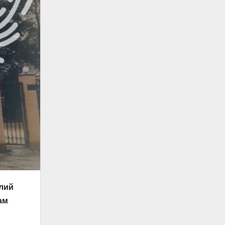
лий
ам