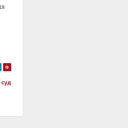
18
 суд
у