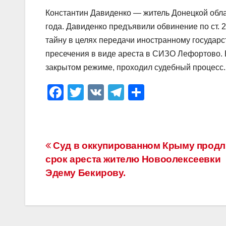
Константин Давиденко — житель Донецкой обл
года. Давиденко предъявили обвинение по ст. 
тайну в целях передачи иностранному государст
пресечения в виде ареста в СИЗО Лефортово. В 
закрытом режиме, проходил судебный процесс.
F
T
V
T
О
a
wi
K
el
тп
c
tt
e
р
e
er
gr
а
Навигация
Суд в оккупированном Крыму прод
b
a
в
срок ареста жителю Новоолексеевки
по
o
m
и
Эдему Бекирову.
o
ть
записям
k