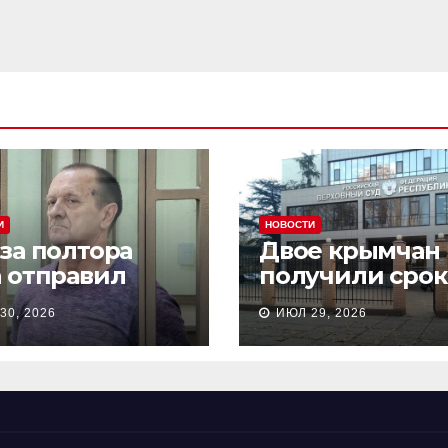
И
НОВОСТИ
 за полтора
Двое крымчан
а отправил
получили срок
сионера из
то, что являли
30, 2026
ИЮЛ 29, 2026
астополя в
«противникам
онию на 18 лет
СВО»