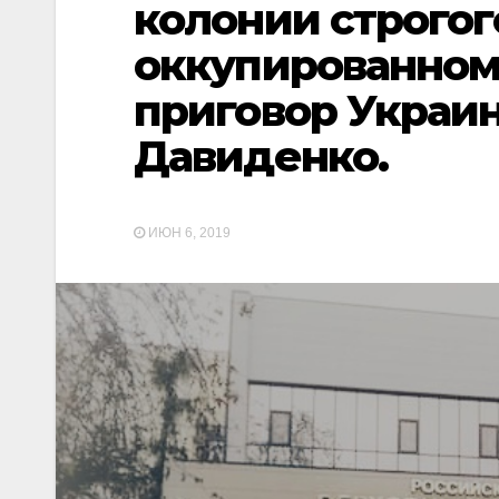
колонии строгог
оккупированном
приговор Украи
Давиденко.
ИЮН 6, 2019