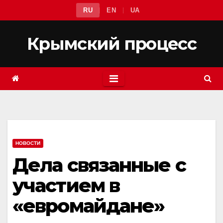
Перейти
RU
EN
UA
к
содержимому
Крымский процесс
НОВОСТИ
Дела связанные с
участием в
«евромайдане»