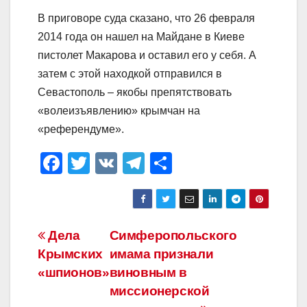
В приговоре суда сказано, что 26 февраля
2014 года он нашел на Майдане в Киеве
пистолет Макарова и оставил его у себя. А
затем с этой находкой отправился в
Севастополь – якобы препятствовать
«волеизъявлению» крымчан на
«референдуме».
F
T
V
T
О
a
wi
K
el
тп
c
tt
e
р
e
er
gr
а
Навигация
Дела
Симферопольского
b
a
в
Крымских
имама признали
по
o
m
и
«шпионов»
виновным в
o
ть
записям
миссионерской