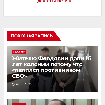
деятельности
k
ПОХОЖАЯ ЗАПИСЬ
НОВОСТИ
Жителю Феодосии дали 16
лет колонии потому что
«являлся противником
СВО»
АВГ 4, 2026