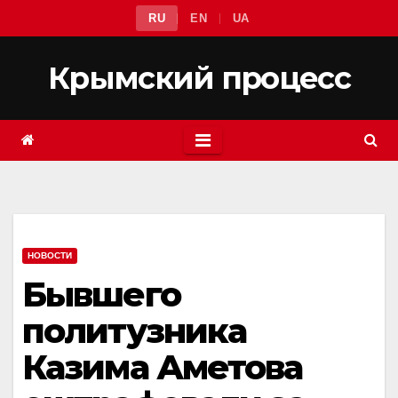
Перейти
RU
EN
UA
к
содержимому
Крымский процесс
НОВОСТИ
Бывшего
политузника
Казима Аметова