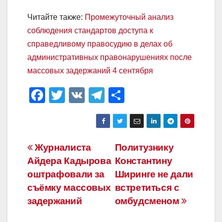
Читайте также:
Промежуточный анализ
соблюдения стандартов доступа к
справедливому правосудию в делах об
административных правонарушениях после
массовых задержаний 4 сентября
F
T
V
T
О
a
wi
K
el
тп
c
tt
e
р
e
er
gr
а
Навигация
Журналиста
Политузнику
b
a
в
Айдера Кадырова
Константину
по
o
m
и
оштрафовали за
Ширинге не дали
o
ть
записям
съёмку массовых
встретиться с
задержаний
омбудсменом
k