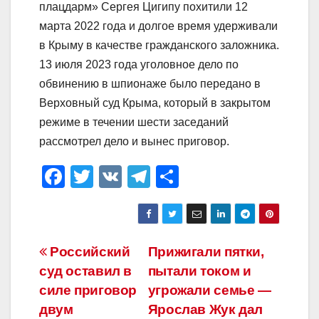
плацдарм» Сергея Цигипу похитили 12
марта 2022 года и долгое время удерживали
в Крыму в качестве гражданского заложника.
13 июля 2023 года уголовное дело по
обвинению в шпионаже было передано в
Верховный суд Крыма, который в закрытом
режиме в течении шести заседаний
рассмотрел дело и вынес приговор.
F
T
V
T
О
a
wi
K
el
тп
c
tt
e
р
e
er
gr
а
Навигация
Российский
Прижигали пятки,
b
a
в
суд оставил в
пытали током и
по
o
m
и
силе приговор
угрожали семье —
o
ть
записям
двум
Ярослав Жук дал