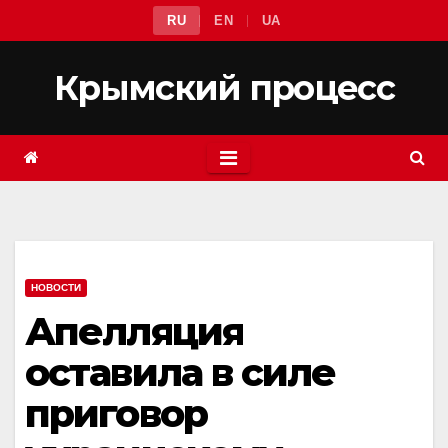
Перейти
RU
EN
UA
к
содержимому
Крымский процесс
НОВОСТИ
Апелляция
оставила в силе
приговор