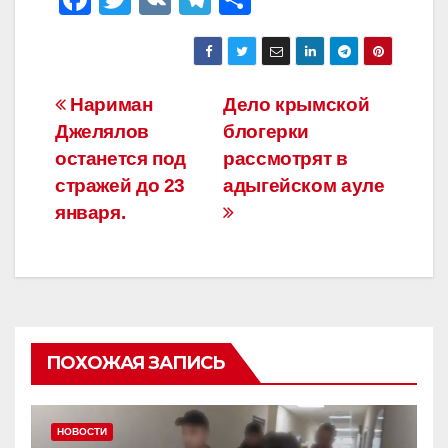
a
wi
K
el
тп
c
tt
e
р
e
er
gr
а
Навигация
Нариман
Дело крымской
b
a
в
Джелялов
блогерки
по
o
m
и
останется под
рассмотрят в
o
ть
записям
стражей до 23
адыгейском ауле
января.
k
ПОХОЖАЯ ЗАПИСЬ
НОВОСТИ