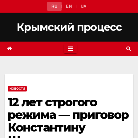
Перейти
RU
EN
UA
к
содержимому
Крымский процесс
НОВОСТИ
12 лет строгого
режима — приговор
Константину