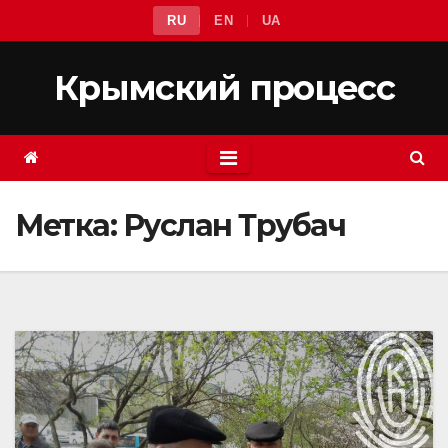
Перейти
RU
EN
UA
к
содержимому
Крымский процесс
Метка:
Руслан Трубач