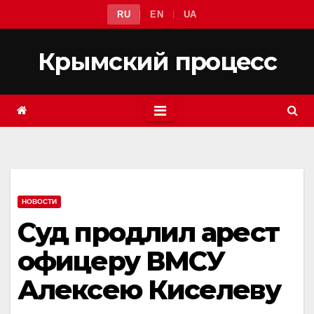
Перейти
RU
EN
UA
к
содержимому
Крымский процесс
НОВОСТИ
Суд продлил арест
офицеру ВМСУ
Алексею Киселеву