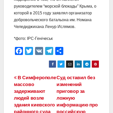
руководителем “морской блокады” Крыма, о
которой в 2015 году заявлял организатор
добровольческого батальона им. Номана
Челедиджихана Ленур Ислямов.
*фото: IPC-Генічеськ
F
T
V
T
О
a
wi
K
el
тп
c
tt
e
р
e
er
gr
а
Навигация
В Симферополе
Суд оставил без
b
a
в
массово
изменений
по
o
m
и
задерживают
приговор за
o
ть
записям
людей возле
ложную
здания киевского
информацию про
k
районного суда
российскую