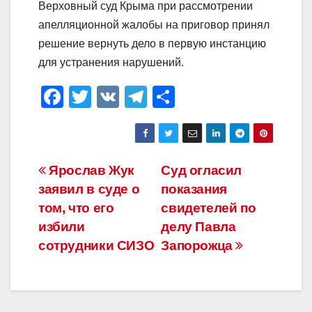
Верховный суд Крыма при рассмотрении
апелляционной жалобы на приговор принял
решение вернуть дело в первую инстанцию
для устранения нарушений.
F
T
V
T
О
a
wi
K
el
тп
c
tt
e
р
e
er
gr
а
Навигация
Ярослав Жук
Суд огласил
b
a
в
заявил в суде о
показания
по
o
m
и
том, что его
свидетелей по
o
ть
записям
избили
делу Павла
сотрудники СИЗО
Запорожца
k