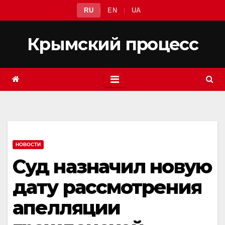
Перейти
RU
EN
UA
к
содержимому
Крымский процесс
НОВОСТИ
Суд назначил новую
дату рассмотрения
апелляции