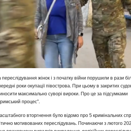
а переслідування жінок і з початку війни порушили в рази б
ередні роки окупації півострова. При цьому в закритих судо
 виносити максимально суворі вироки. Про це за підсумками
Кримський процес”.
омасштабного вторгнення було відомо про 5 кримінальних сп
ітично мотивованих переслідувань. Починаючи з лютого 20