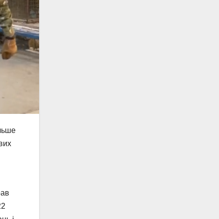
ільше
вих
рав
22