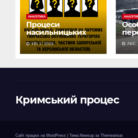
АНАЛІТИКА
АНАЛІТИ
Процеси
Осо
насильницьких
пер
зникнень
меш
КВІ 3, 2026
ЛИС 
цивільних на
оку
тимчасово
тери
окупованих
ста
територіях України
тер
(+eng)
спр
rus)
Кримський процес
Сайт працює на WordPress
|
Тема:Newsup за
Themeansar
.