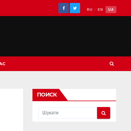
RU
EN
UA
АС
ПОИСК