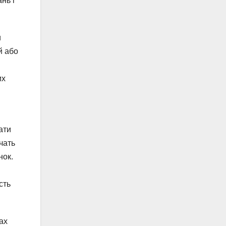
нь і
и
й або
их
ати
чать
нок.
сть
ах