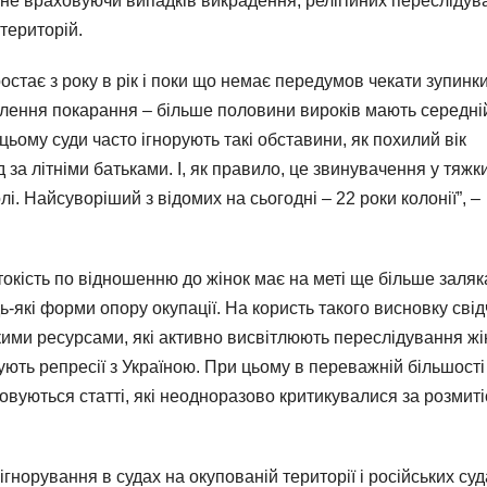
 не враховуючи випадків викрадення, релігійних переслідува
територій.
ростає з року в рік і поки що немає передумов чекати зупинк
илення покарання – більше половини вироків мають середні
ому суди часто ігнорують такі обставини, як похилий вік
д за літніми батьками. І, як правило, це звинувачення у тяжк
. Найсуворіший з відомих на сьогодні – 22 роки колонії”, –
окість по відношенню до жінок має на меті ще більше заляк
-які форми опору окупації. На користь такого висновку свід
ими ресурсами, які активно висвітлюють переслідування жі
ують репресії з Україною. При цьому в переважній більшості
вуються статті, які неодноразово критикувалися за розмиті
ігнорування в судах на окупованій території і російських суд