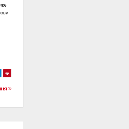
вже
зову
ення