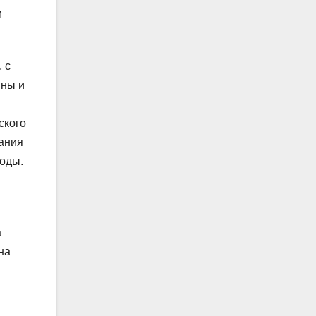
м
 с
ины и
ского
ания
оды.
а
на