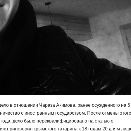
ело в отношении Чараза Акимова, ранее осужденного на 5
ичество с иностранным государством. После отмены этог
года, дело было переквалифицировано на статью о
няк приговорил крымского татарина к 18 годам 20 дням ли