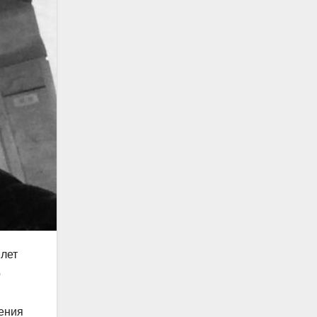
 лет
о
шения