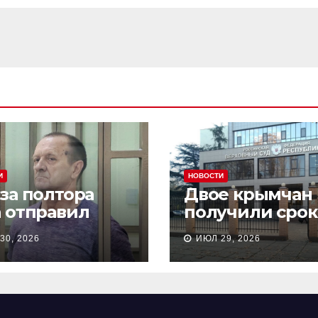
И
НОВОСТИ
 за полтора
Двое крымчан
а отправил
получили срок
сионера из
то, что являли
30, 2026
ИЮЛ 29, 2026
астополя в
«противникам
онию на 18 лет
СВО»