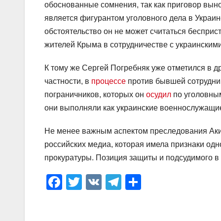
обоснованные сомнения, так как приговор вын
является фигурантом уголовного дела в Украин
обстоятельство он не может считаться бесприс
жителей Крыма в сотрудничестве с украинским
К тому же Сергей Погребняк уже отметился в 
частности, в
процессе
против бывшей сотрудни
пограничников, которых он
осудил
по уголовным
они выполняли как украинские военнослужащие
Не менее важным аспектом преследования Аки
российских медиа, которая имела признаки одн
прокуратуры. Позиция защиты и подсудимого в
F
T
V
T
О
a
wi
K
el
тп
c
tt
e
р