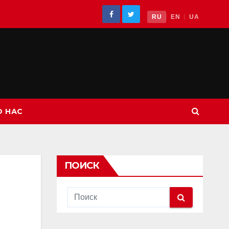
RU
EN
UA
О НАС
ПОИСК