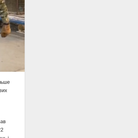
ільше
вих
рав
22