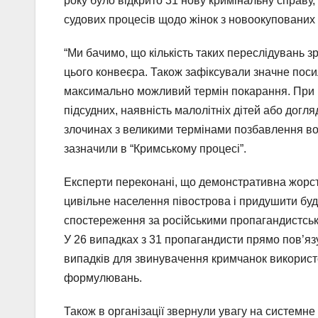
року було відкрито 31 нову кримінальну справу,
судових процесів щодо жінок з новоокупованих 
“Ми бачимо, що кількість таких переслідувань з
цього конвеєра. Також зафіксували значне пос
максимально можливий термін покарання. При ць
підсудних, наявність малолітніх дітей або догля
злочинах з великими термінами позбавлення волі
зазначили в “Кримському процесі”.
Експерти переконані, що демонстративна жорст
цивільне населення півострова і придушити будь
спостереження за російськими пропагандистськ
У 26 випадках з 31 пропагандисти прямо пов’яз
випадків для звинувачення кримчанок використо
формулювань.
Також в організації звернули увагу на системне 