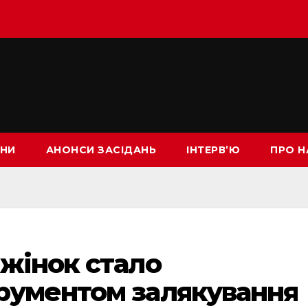
НИ
АНОНСИ ЗАСІДАНЬ
ІНТЕРВ’Ю
ПРО Н
жінок стало
рументом залякування