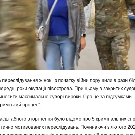
а переслідування жінок і з початку війни порушили в рази б
ередні роки окупації півострова. При цьому в закритих судо
 виносити максимально суворі вироки. Про це за підсумками
Кримський процес”.
омасштабного вторгнення було відомо про 5 кримінальних сп
ітично мотивованих переслідувань. Починаючи з лютого 20