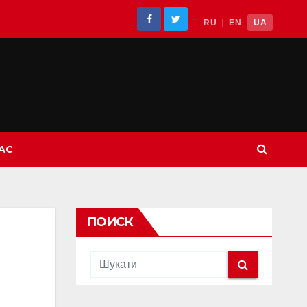
RU
EN
UA
АС
ПОИСК