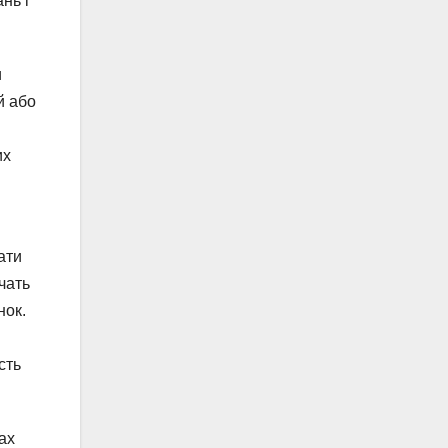
нь і
и
й або
их
ати
чать
нок.
сть
ах