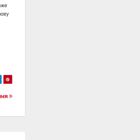
вже
зову
ення