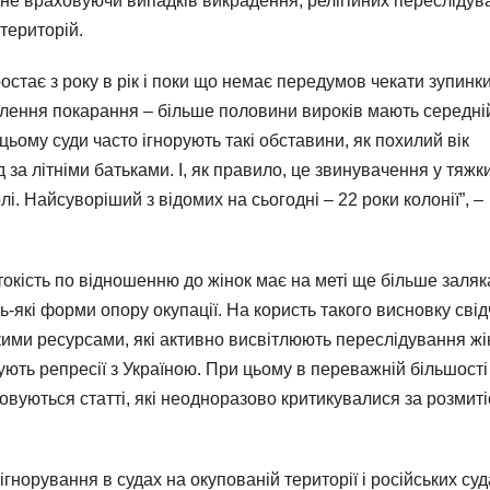
 не враховуючи випадків викрадення, релігійних переслідува
територій.
ростає з року в рік і поки що немає передумов чекати зупинк
илення покарання – більше половини вироків мають середні
ому суди часто ігнорують такі обставини, як похилий вік
д за літніми батьками. І, як правило, це звинувачення у тяжк
. Найсуворіший з відомих на сьогодні – 22 роки колонії”, –
окість по відношенню до жінок має на меті ще більше заляк
-які форми опору окупації. На користь такого висновку свід
ими ресурсами, які активно висвітлюють переслідування жі
ують репресії з Україною. При цьому в переважній більшості
вуються статті, які неодноразово критикувалися за розмиті
ігнорування в судах на окупованій території і російських суд