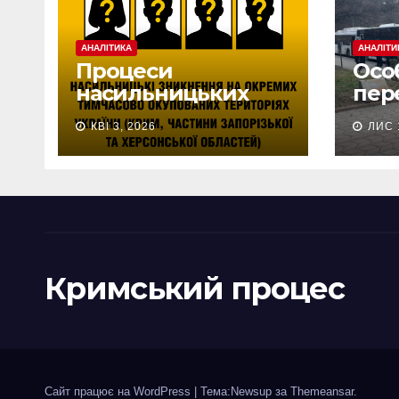
АНАЛІТИКА
АНАЛІТИ
Процеси
Осо
насильницьких
пер
зникнень
меш
КВІ 3, 2026
ЛИС 
цивільних на
оку
тимчасово
тери
окупованих
ста
територіях України
тер
(+eng)
спр
rus)
Кримський процес
Сайт працює на WordPress
|
Тема:Newsup за
Themeansar
.