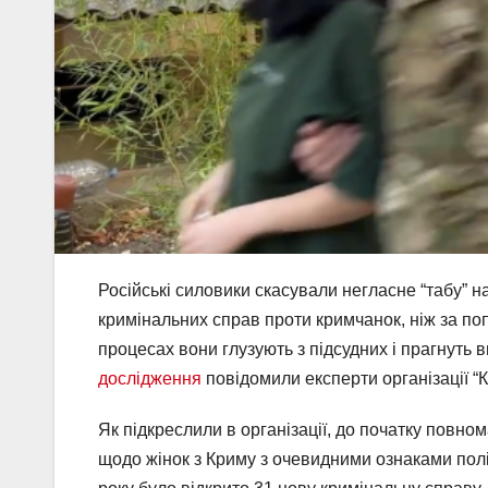
Російські силовики скасували негласне “табу” н
кримінальних справ проти кримчанок, ніж за поп
процесах вони глузують з підсудних і прагнуть
дослідження
повідомили експерти організації “
Як підкреслили в організації, до початку повн
щодо жінок з Криму з очевидними ознаками пол