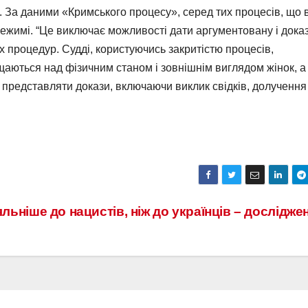
. За даними «Кримського процесу», серед тих процесів, що 
ежимі. “Це виключає можливості дати аргументовану і дока
х процедур. Судді, користуючись закритістю процесів,
аються над фізичним станом і зовнішнім виглядом жінок, а
 представляти докази, включаючи виклик свідків, долучення
льніше до нацистів, ніж до українців – дослідж