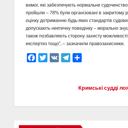
вимог, які забезпечують нормальне судочинство
пройшли – 78% були організовані в закритому р
оцінку дотриманню будь-яких стандартів судови
допускають неетичну поведінку – морально знущ
також позбавляють сторону захисту можливості
експертиз тощо”, – зазначили правозахисники.
F
T
V
T
П
a
wi
K
el
о
c
tt
e
ді
e
er
gr
л
Навігація
Кримські судді лоя
b
a
и
записів
o
m
т
o
и
k
с